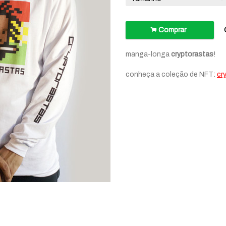
.
Comprar
manga-longa
cryptorastas
!
conheça a coleção de NFT:
cr