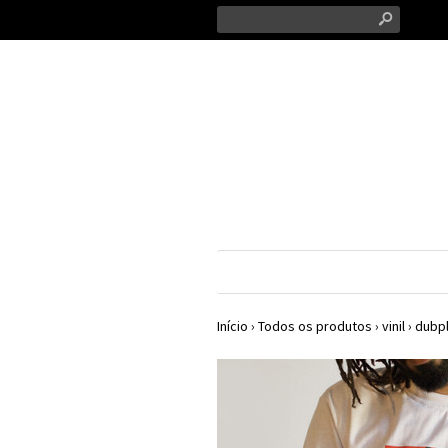
s
Início
›
Todos os produtos
›
vinil
›
dubp