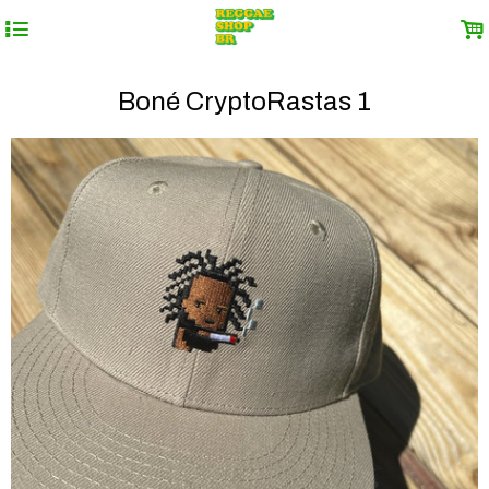
4
.
Boné CryptoRastas 1