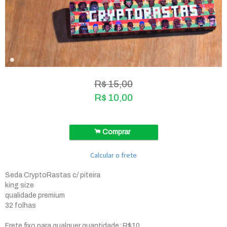
R$
15,00
R$
10,00
.
Comprar
Calcular o frete
Seda CryptoRastas c/ piteira
king size
qualidade premium
32 folhas
Frete fixo para qualquer quantidade: R$10