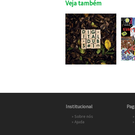
Veja também
Institucional
Pag
»
Sobre nós
»
»
Ajuda