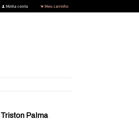
Minha conta
Meu carrinho
f
.
 Triston Palma