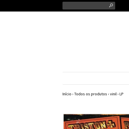
s
Início
›
Todos os produtos
›
vinil
›
LP