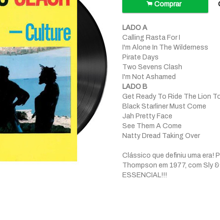
.
Comprar
LADO A
Calling Rasta For I
I'm Alone In The Wilderness
Pirate Days
Two Sevens Clash
I'm Not Ashamed
LADO B
Get Ready To Ride The Lion T
Black Starliner Must Come
Jah Pretty Face
See Them A Come
Natty Dread Taking Over
Clássico que definiu uma era! 
Thompson em 1977, com Sly & 
ESSENCIAL!!!