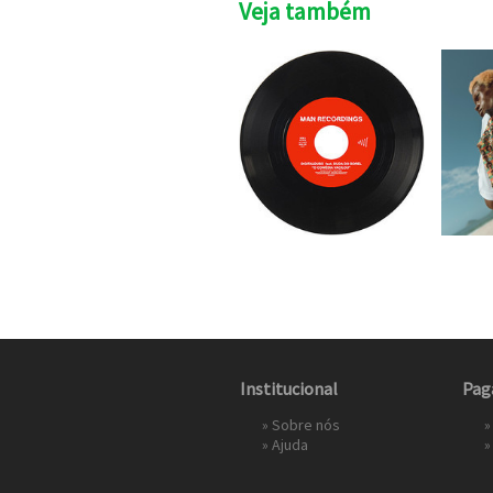
Veja também
Institucional
Pag
»
Sobre nós
»
»
Ajuda