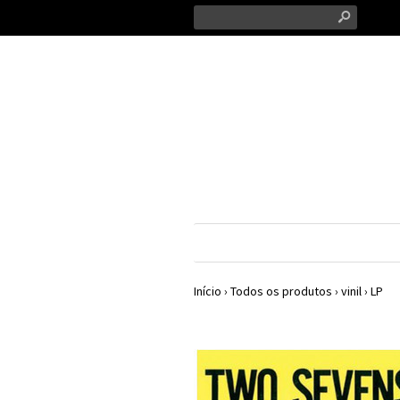
s
Início
›
Todos os produtos
›
vinil
›
LP