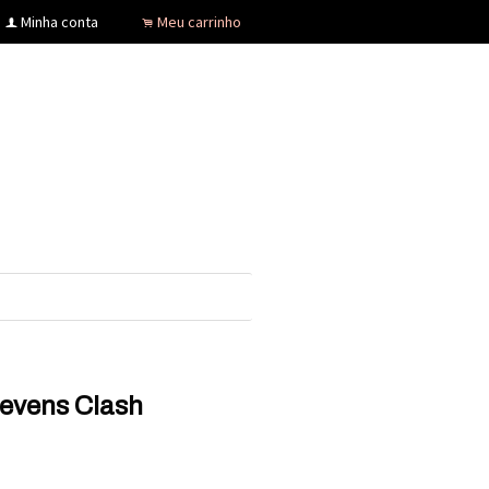
Minha conta
Meu carrinho
f
.
Sevens Clash