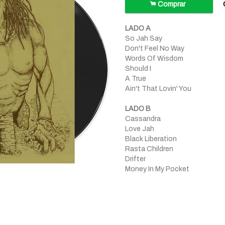
.
Comprar
LADO A
So Jah Say
Don't Feel No Way
Words Of Wisdom
Should I
A True
Ain't That Lovin' You
LADO B
Cassandra
Love Jah
Black Liberation
Rasta Children
Drifter
Money In My Pocket