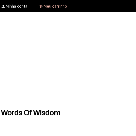
Minha conta
Meu carrinho
f
.
- Words Of Wisdom