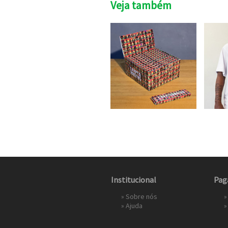
Veja também
Institucional
Pag
»
Sobre nós
»
»
Ajuda