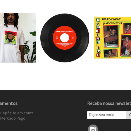
amentos
Receba nossa newslet
 Depósito em conta
»
Mercado Pago