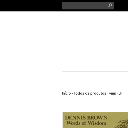
s
Início
›
Todos os produtos
›
vinil
›
LP