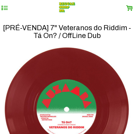
4
.
[PRÉ-VENDA] 7" Veteranos do Riddim -
Tá On? / OffLine Dub