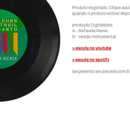
Produto esgotado. Clique aqui
quando o produto estiver dispo
produção Digitaldubs
A - Refavela Remix
B - versão instrumental
> escute no youtube
> escute no spotify
lançamento em parceria com B