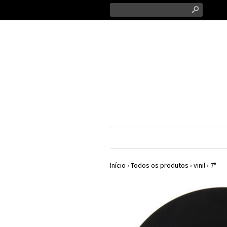
s
Início
›
Todos os produtos
›
vinil
›
7"