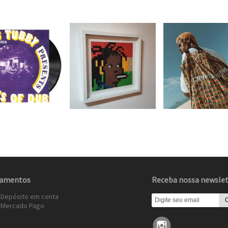
amentos
Receba nossa newslet
 Depósito em conta
»
Mercado Pago