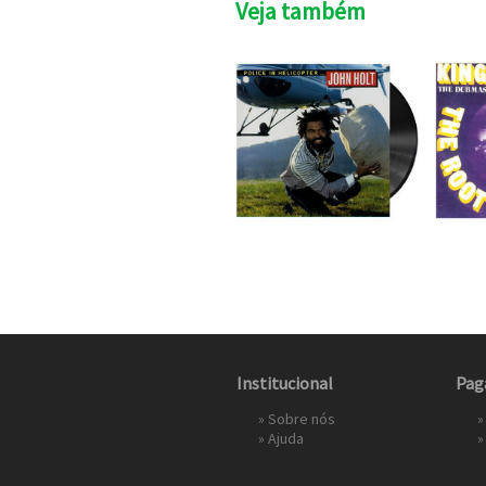
Veja também
Institucional
Pag
»
Sobre nós
»
»
Ajuda