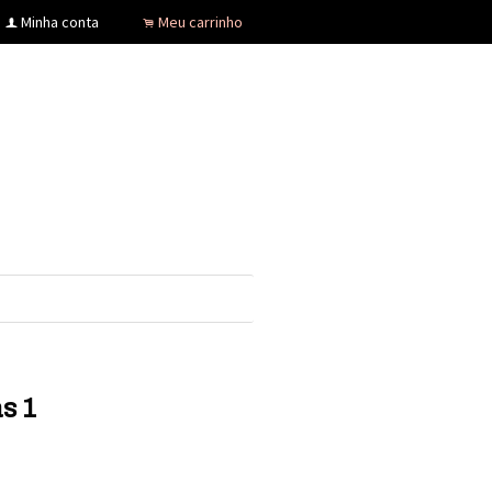
Minha conta
Meu carrinho
f
.
s 1